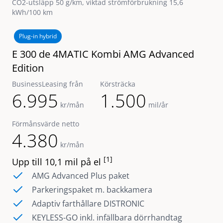
CO2-utsläpp 50 g/km, viktad strömförbrukning 15,6
kWh/100 km
Plug-in hybrid
E 300 de 4MATIC Kombi AMG Advanced
Edition
BusinessLeasing från
Körsträcka
6.995
1.500
kr/mån
mil/år
Förmånsvärde netto
4.380
kr/mån
[1]
Upp till 10,1 mil på el
AMG Advanced Plus paket
Parkeringspaket m. backkamera
Adaptiv farthållare DISTRONIC
KEYLESS-GO inkl. infällbara dörrhandtag