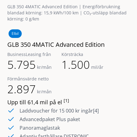
GLB 350 4MATIC Advanced Edition | Energiförbrukning
blandad körning: 15,9 kWh/100 km | CO₂-utsläpp blandad
körning: 0 g/km
Elbil
GLB 350 4MATIC Advanced Edition
BusinessLeasing från
Körsträcka
5.795
1.500
kr/mån
mil/år
Förmånsvärde netto
2.897
kr/mån
[1]
Upp till 61,4 mil på el
Laddvoucher för 15 000 kr ingår[4]
Advancedpaket Plus paket
Panoramaglastak
Adaptiv farthållare DISTRONIC