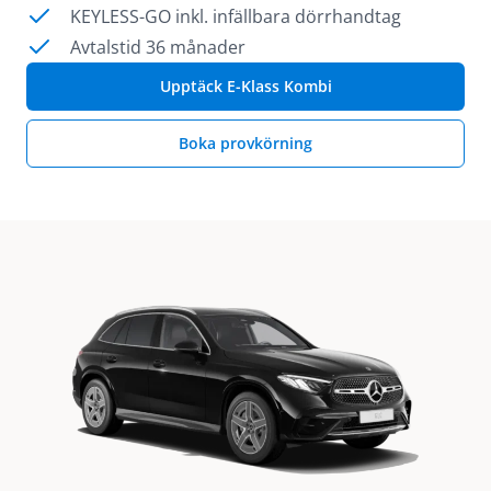
KEYLESS-GO inkl. infällbara dörrhandtag
Avtalstid 36 månader
Upptäck E-Klass Kombi
Boka provkörning