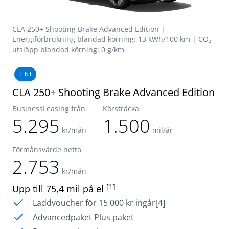
CLA 250+ Shooting Brake Advanced Edition |
Energiförbrukning blandad körning: 13 kWh/100 km | CO₂-
utsläpp blandad körning: 0 g/km
Elbil
CLA 250+ Shooting Brake Advanced Edition
BusinessLeasing från
Körsträcka
5.295
1.500
kr/mån
mil/år
Förmånsvärde netto
2.753
kr/mån
[1]
Upp till 75,4 mil på el
Laddvoucher för 15 000 kr ingår[4]
Advancedpaket Plus paket