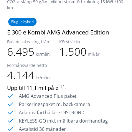
CO2-utsläpp 50 g/km, viktad strömförbrukning 15 kWh/100
km
Plug-in hybrid
E 300 e Kombi AMG Advanced Edition
BusinessLeasing från
Körsträcka
6.495
1.500
kr/mån
mil/år
Förmånsvärde netto
4.144
kr/mån
[1]
Upp till 11,1 mil på el
AMG Advanced Plus paket
Parkeringspaket m. backkamera
Adaptiv farthållare DISTRONIC
KEYLESS-GO inkl. infällbara dörrhandtag
Avtalstid 36 månader