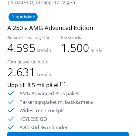
| Viktade CO₂-utsläpp: 17-22 g/km.
Plug-in hybrid
A 250 e AMG Advanced Edition
BusinessLeasing från
Körsträcka
4.595
1.500
kr/mån
mil/år
Förmånsvärde netto
2.631
kr/mån
[1]
Upp till 8,5 mil på el
AMG Advanced Plus paket
Parkeringspaket m. backkamera
Widescreen cockpit
KEYLESS GO
Avtalstid 36 månader