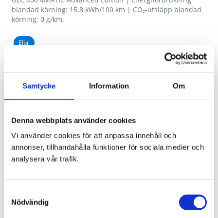
blandad körning: 15,8 kWh/100 km | CO₂-utsläpp blandad
körning: 0 g/km.
Elbil
GLC 400 4MATIC Advanced Edition
BusinessLeasing från
Körsträcka
6.995
1.500
Samtycke
Information
Om
kr/mån
mil/år
Förmånsvärde netto
Denna webbplats använder cookies
3.486
kr/mån
Vi använder cookies för att anpassa innehåll och
annonser, tillhandahålla funktioner för sociala medier och
[2]
Upp till 67,2 mil på el
analysera vår trafik.
Laddvoucher för 15 000 kr ingår[4]
Advancedpaket Plus
SKY CONTROL Panoramatak
Samtyckesval
Nödvändig
MBUX Superscreen inkl. passagerardisplay