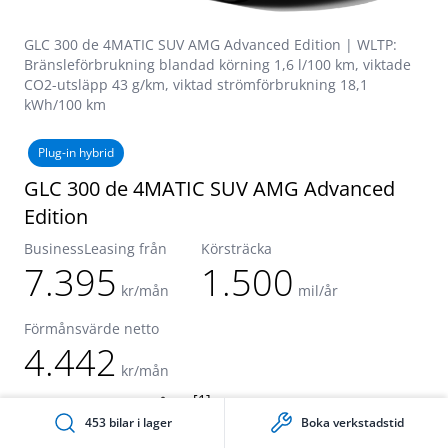
GLC 300 de 4MATIC SUV AMG Advanced Edition | WLTP:
Bränsleförbrukning blandad körning 1,6 l/100 km, viktade
CO2-utsläpp 43 g/km, viktad strömförbrukning 18,1
kWh/100 km
Plug-in hybrid
GLC 300 de 4MATIC SUV AMG Advanced
Edition
BusinessLeasing från
Körsträcka
7.395
1.500
kr/mån
mil/år
Förmånsvärde netto
4.442
kr/mån
[1]
Upp till 12 mil på el
453 bilar i lager
Boka verkstadstid
AMG Advanced paket