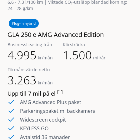
6,6 - 7,3 l/100 km | Viktade CO₂-utsläpp blandad körning:
24 - 28 g/km
Plug-in hybrid
GLA 250 e AMG Advanced Edition
BusinessLeasing från
Körsträcka
4.995
1.500
kr/mån
mil/år
Förmånsvärde netto
3.263
kr/mån
[1]
Upp till 7 mil på el
AMG Advanced Plus paket
Parkeringspaket m. backkamera
Widescreen cockpit
KEYLESS GO
Avtalstid 36 månader