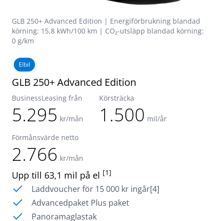
GLB 250+ Advanced Edition | Energiförbrukning blandad
körning: 15,8 kWh/100 km | CO₂-utsläpp blandad körning:
0 g/km
Elbil
GLB 250+ Advanced Edition
BusinessLeasing från
Körsträcka
5.295
1.500
kr/mån
mil/år
Förmånsvärde netto
2.766
kr/mån
[1]
Upp till 63,1 mil på el
Laddvoucher för 15 000 kr ingår[4]
Advancedpaket Plus paket
Panoramaglastak