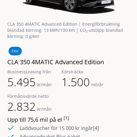
CLA 350 4MATIC Advanced Edition | Energiförbrukning
blandad körning: 13 kWh/100 km | CO₂-utsläpp blandad
körning: 0 g/km
Elbil
CLA 350 4MATIC Advanced Edition
BusinessLeasing från
Körsträcka
5.495
1.500
kr/mån
mil/år
Förmånsvärde netto
2.832
kr/mån
[1]
Upp till 75,6 mil på el
Laddvoucher för 15 000 kr ingår[4]
Advancedpaket Plus paket