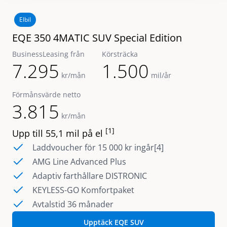
Elbil
EQE 350 4MATIC SUV Special Edition
BusinessLeasing från
Körsträcka
7.295
1.500
kr/mån
mil/år
Förmånsvärde netto
3.815
kr/mån
[1]
Upp till 55,1 mil på el
Laddvoucher för 15 000 kr ingår[4]
AMG Line Advanced Plus
Adaptiv farthållare DISTRONIC
KEYLESS-GO Komfortpaket
Avtalstid 36 månader
Upptäck EQE SUV