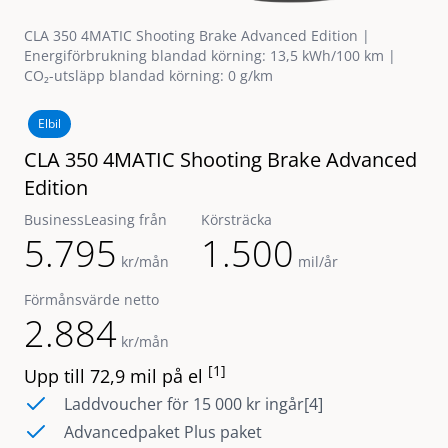
CLA 350 4MATIC Shooting Brake Advanced Edition |
Energiförbrukning blandad körning: 13,5 kWh/100 km |
CO₂-utsläpp blandad körning: 0 g/km
Elbil
CLA 350 4MATIC Shooting Brake Advanced
Edition
BusinessLeasing från
Körsträcka
5.795
1.500
kr/mån
mil/år
Förmånsvärde netto
2.884
kr/mån
[1]
Upp till 72,9 mil på el
Laddvoucher för 15 000 kr ingår[4]
Advancedpaket Plus paket