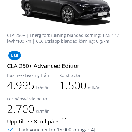
CLA 250+ | Energiförbrukning blandad körning: 12,5-14,1
kWh/100 km | CO₂-utsläpp blandad körning: 0 g/km
Elbil
CLA 250+ Advanced Edition
BusinessLeasing från
Körsträcka
4.995
1.500
kr/mån
mil/år
Förmånsvärde netto
2.700
kr/mån
[1]
Upp till 77,8 mil på el
Laddvoucher för 15 000 kr ingår[4]