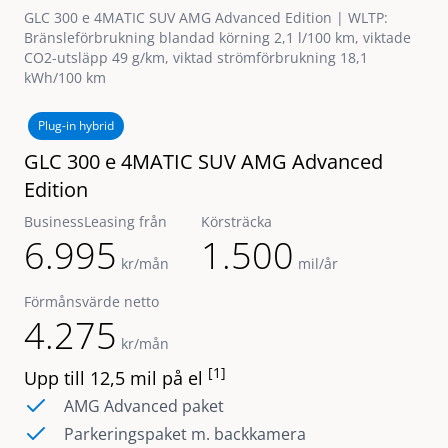
GLC 300 e 4MATIC SUV AMG Advanced Edition | WLTP:
Bränsleförbrukning blandad körning 2,1 l/100 km, viktade
CO2-utsläpp 49 g/km, viktad strömförbrukning 18,1
kWh/100 km
Plug-in hybrid
GLC 300 e 4MATIC SUV AMG Advanced
Edition
BusinessLeasing från
Körsträcka
6.995
1.500
kr/mån
mil/år
Förmånsvärde netto
4.275
kr/mån
[1]
Upp till 12,5 mil på el
AMG Advanced paket
Parkeringspaket m. backkamera