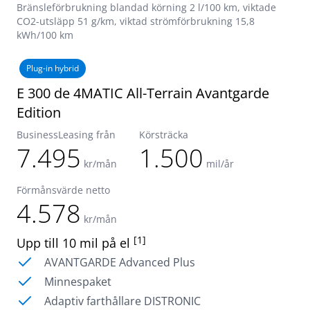
Bränsleförbrukning blandad körning 2 l/100 km, viktade
CO2-utsläpp 51 g/km, viktad strömförbrukning 15,8
kWh/100 km
Plug-in hybrid
E 300 de 4MATIC All-Terrain Avantgarde
Edition
BusinessLeasing från
Körsträcka
7.495
1.500
kr/mån
mil/år
Förmånsvärde netto
4.578
kr/mån
[1]
Upp till 10 mil på el
AVANTGARDE Advanced Plus
Minnespaket
Adaptiv farthållare DISTRONIC