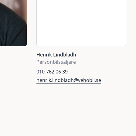
08:00-17:00
Stängt
Stängt
Henrik Lindbladh
Personbilssäljare
010-762 06 39
henrik.lindbladh@vehobil.se