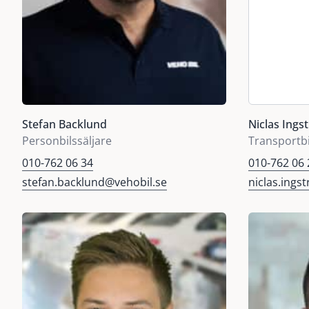
Administration
08:00-17:00
08:
Alla avdelningar
Nyårsdagen, 1 januari
Stängt
Stefan Backlund
Niclas Ings
Personbilssäljare
Transportbi
010-762 06 34
010-762 06 
stefan.backlund@vehobil.se
niclas.ings