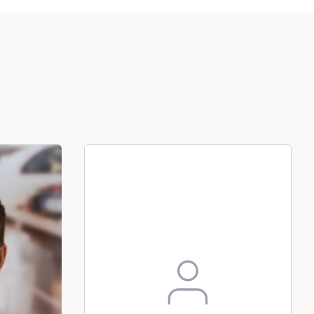
Fredag
Alla avdelningar
Lördag
Söndag
07:00-16:00
Stängt
Stängt
marknad@vehobil.se
07:00-17:00
Stängt
Stängt
Julafton, 24 december
Stängt
06:30-15:45
Stängt
Stängt
07:00-17:00
Stängt
Stängt
Alla avdelningar
Nyårsafton, 31 december
Stängt
Fredag
Lördag
Söndag