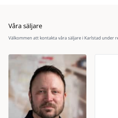
010-212 06 00
Alla avdelningar
Måndag
Reservdelar & Tillbehör
07:00-16:00
info.karlstad@vehobil.se
Personbilsverkstad
07:00-17:00
Sommarstängt lördagar, 15 augusti
Våra säljare
Stängt
HR
Transportbilsverkstad
06:30-17:00
Välkommen att kontakta våra säljare i Karlstad under r
Plåt- & Skadeverkstad
07:00-17:00
hr@vehobil.se
Alla avdelningar
Juldagen, 25 december
Stängt
Fullständiga öppettider
Måndag
Tis