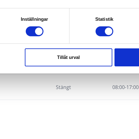
Stängt
08:00-18:00
Inställningar
Statistik
Stängt
07:00-17:00
g
Tisdag
Onsdag
Torsdag
Tillåt urval
Transportbilsverkstad
Stängt
07:00-16:00
8:00
09:00-18:00
09:00-18:00
09:00-18:00
Tisdag
Onsdag
Torsdag
Stängt
08:00-17:00
010-212 06 20
08:00-18:00
08:00-18:00
08:00-18:00
Ekonomi
Tisdag
Onsdag
Torsdag