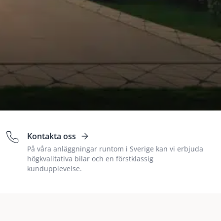
Kontakta oss
På våra anläggningar runtom i Sverige kan vi erbjuda
högkvalitativa bilar och en förstklassig
kundupplevelse.