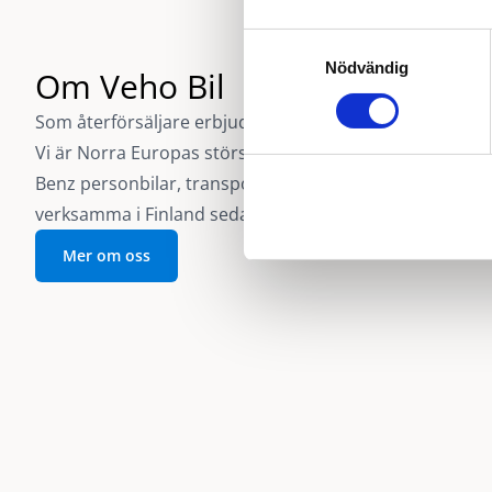
Samtyckesval
Nödvändig
Om Veho Bil
Som återförsäljare erbjuder Veho Bil dig steget in i Me
Vi är Norra Europas största återförsäljare och distribu
Benz personbilar, transportbilar och kommersiella ford
verksamma i Finland sedan 1939.
Mer om oss