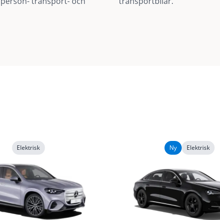
person- transport- och
transportbilar.
Elektrisk
Ny
Elektrisk