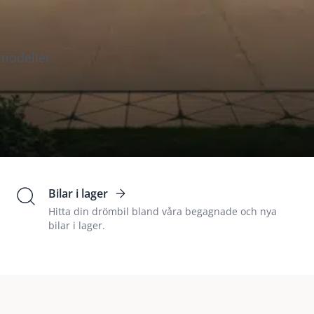
modeller.
Bilar i lager
Hitta din drömbil bland våra begagnade och nya
bilar i lager.