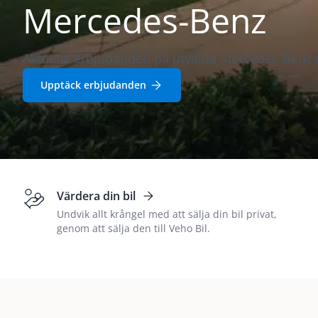
Mercedes-Benz
Aktuella erbjudanden på utvalda Mercedes-Benz 
Upptäck erbjudanden
Värdera din bil
Undvik allt krångel med att sälja din bil privat,
genom att sälja den till Veho Bil.