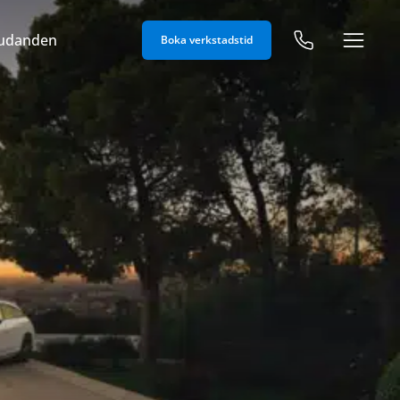
judanden
Boka verkstadstid