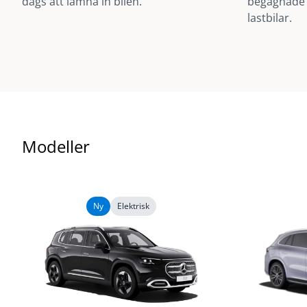
dags att lämna in bilen.
begagnade 
lastbilar.
Modeller
Ny
Elektrisk