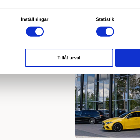
Inställningar
Statistik
rcedes-Benz värld.
tör av Mercedes-
on och har varit
Tillåt urval