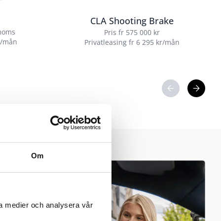
CLA Shooting Brake
 moms
Pris fr 575 000 kr
kr/mån
Privatleasing fr 6 295 kr/mån
Om
ala medier och analysera vår