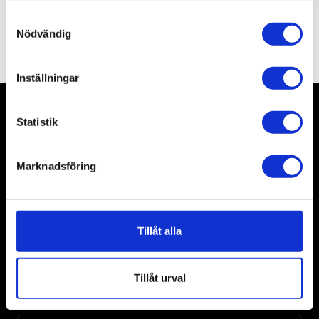
Samtyckesval
Nödvändig
Inställningar
Statistik
453 bilar i lager
Begagnade och nya bilar.
Marknadsföring
7 anläggningar
I Stockholm och Mellansverige.
Tillåt alla
Servicebokning
Tillåt urval
Boka service för personbilar.