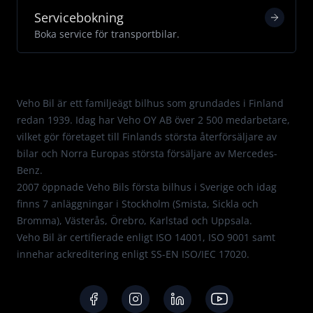
Servicebokning
Boka service för transportbilar.
Med passion för Mercedes.
Veho Bil är ett familjeägt bilhus som grundades i Finland
redan 1939. Idag har Veho OY AB över 2 500 medarbetare,
vilket gör företaget till Finlands största återförsäljare av
bilar och Norra Europas största försäljare av Mercedes-
Benz.
2007 öppnade Veho Bils första bilhus i Sverige och idag
finns 7 anläggningar i Stockholm (Smista, Sickla och
Bromma), Västerås, Örebro, Karlstad och Uppsala.
Veho Bil är certifierade enligt
ISO 14001
,
ISO 9001
samt
innehar ackreditering enligt
SS-EN ISO/IEC 17020
.