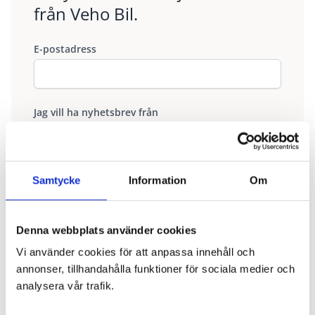
från Veho Bil.
E-postadress
Jag vill ha nyhetsbrev från
Vilken typ av bil är du intresserad av?
Samtycke
Information
Om
Personbil
Företagsbil
Transportbil
Lastbil
Denna webbplats använder cookies
Jag har läst och förstår Veho Bils
Vi använder cookies för att anpassa innehåll och
integritetspolicy.
Läs mer.
annonser, tillhandahålla funktioner för sociala medier och
analysera vår trafik.
Prenumerera