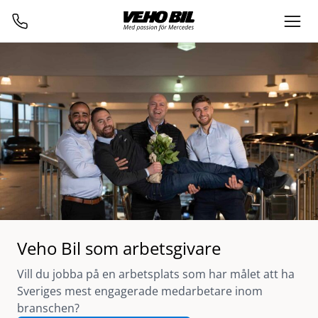
Veho Bil som arbetsgivare
Vill du jobba på en arbetsplats som har målet att ha
Sveriges mest engagerade medarbetare inom
branschen?