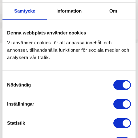
Samtycke
Information
Om
Denna webbplats använder cookies
Vi använder cookies för att anpassa innehåll och
annonser, tillhandahålla funktioner för sociala medier och
analysera vår trafik.
Vad gör Veho Bil till en utmärkt
arbetsplats?
Samtyckesval
Nödvändig
”På denna arbetsplats så blir man sedd, man
bryr sig om varandra. Det är lätt att få hjälp av
Inställningar
sina kollegor och då menar jag på hela Veho
Bil.”
Statistik
”Bra och engagerade medarbetare som ställer