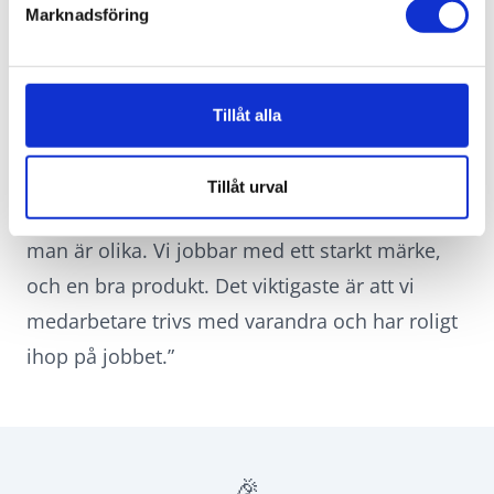
upp och hjälps åt, även mellan de olika
Marknadsföring
avdelningarna. Som anställd har du frihet
under ansvar, möjligheter att
utbildas/utvecklas inom företaget.”
Tillåt alla
”Att man kommer till sin andra familj när man
kommer hit.”
Tillåt urval
”Vi har en bra laganda, alla accepteras även om
man är olika. Vi jobbar med ett starkt märke,
och en bra produkt. Det viktigaste är att vi
medarbetare trivs med varandra och har roligt
ihop på jobbet.”
🎉