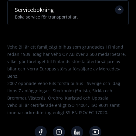
Servicebokning
Boka service för transportbilar.
Med passion för Mercedes.
Veho Bil är ett familjeägt bilhus som grundades i Finland
redan 1939. Idag har Veho OY AB över 2 500 medarbetare,
vilket gör företaget till Finlands största återförsäljare av
bilar och Norra Europas största försäljare av Mercedes-
Benz.
2007 öppnade Veho Bils första bilhus i Sverige och idag
finns 7 anläggningar i Stockholm (Smista, Sickla och
Bromma), Västerås, Örebro, Karlstad och Uppsala.
Veho Bil är certifierade enligt
ISO 14001
,
ISO 9001
samt
innehar ackreditering enligt
SS-EN ISO/IEC 17020
.