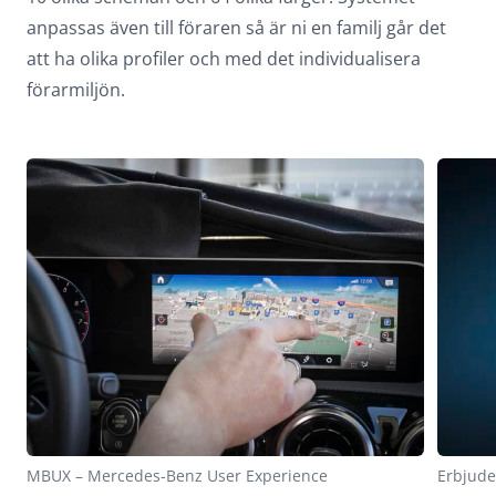
anpassas även till föraren så är ni en familj går det
att ha olika profiler och med det individualisera
förarmiljön.
MBUX – Mercedes-Benz User Experience
Erbjude