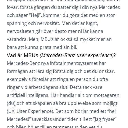
lovar, första gången du sätter dig i din nya Mercedes
och säger ”Hej!”, kommer du göra det med en stor
spänning och nervositet. Men det är lugnt,
nervositeten går över desto mer ni lär känna
varandra. Men, MBUX är också så mycket mer än
bara att kunna prata med sin bil.
Vad är MBUX
(Mercedes-Benz user experience)
?
Mercedes-Benz nya infotainmentsystemet har
förmågan att lära sig förstå dig och det du önskar,
exempelvis föreslår att ringa en person du ofta
ringer vid arbetsdagens slut. Detta tack vare
artificiell intelligens. Här handlar allt om mottagaren
(du) och att skapa en så bra upplevelse som möjligt
(UX, User Experience). Det som börjar med ett ”hej
Mercedes!” utvecklas under tiden till ett ”Jag fryser”
och bilen höjer till en temperatur den vet du