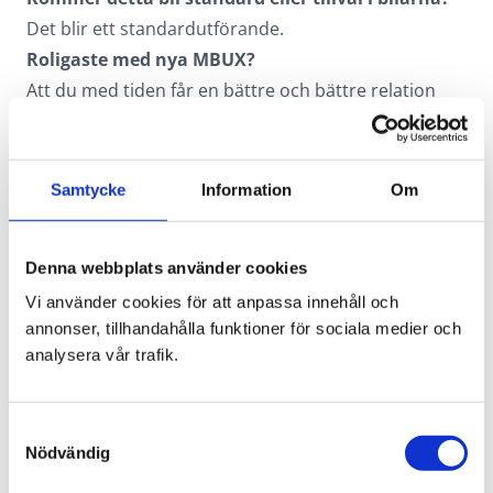
Det blir ett standardutförande.
Roligaste med nya MBUX?
Att du med tiden får en bättre och bättre relation
med bilen.
Om man inte gillar det nya
infotainmentsystemet, men vill åka en av
Samtycke
Information
Om
Mercedes-Benz mindre modeller, vad gör man då?
Då får man köpa några av Mercedes äldre, men ack
Denna webbplats använder cookies
så grymma, modeller. Vi rekommenderar
näst
Vi använder cookies för att anpassa innehåll och
senaste generationens A-Klass
.
annonser, tillhandahålla funktioner för sociala medier och
analysera vår trafik.
Vill du veta mer?
Samtyckesval
Nödvändig
Stockholm – Smista