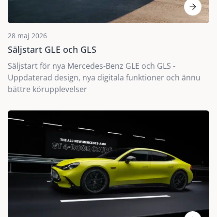
28 maj 2026
Säljstart GLE och GLS
Säljstart för nya Mercedes-Benz GLE och GLS -
Uppdaterad design, nya digitala funktioner och ännu
bättre körupplevelser