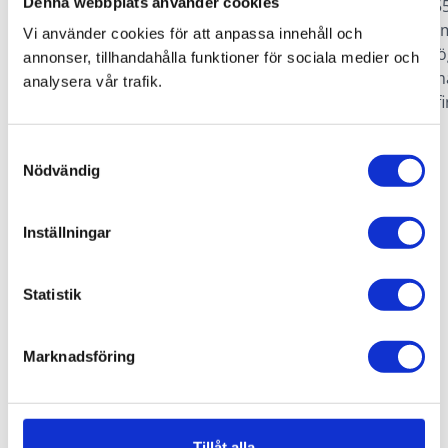
Denna webbplats använder cookies
där varje rörelse upplevs smidig och naturlig.
över 5
Systemet bidrar dessutom till förbättrad
instrum
Vi använder cookies för att anpassa innehåll och
manövrerbarhet och ökad komfort, både vid
och hö
annonser, tillhandahålla funktioner för sociala medier och
stadskörning och i högre hastigheter.
inform
analysera vår trafik.
(Tillgängligt senare)
alltid 
Samtyckesval
Nödvändig
Aktuella kampanjer
Inställningar
Statistik
Marknadsföring
Tillåt alla