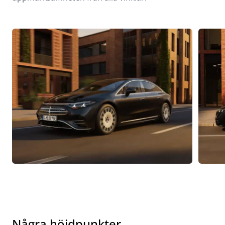
Några höjdpunkter