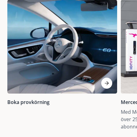
Boka provkörning
Merce
Med Me
över 2
abonne