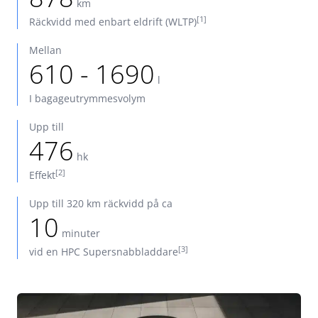
km
[1]
Räckvidd med enbart eldrift (WLTP)
Mellan
610 - 1690
l
I bagageutrymmesvolym
Upp till
476
hk
[2]
Effekt
Upp till 320 km räckvidd på ca
10
minuter
[3]
vid en HPC Supersnabbladdare