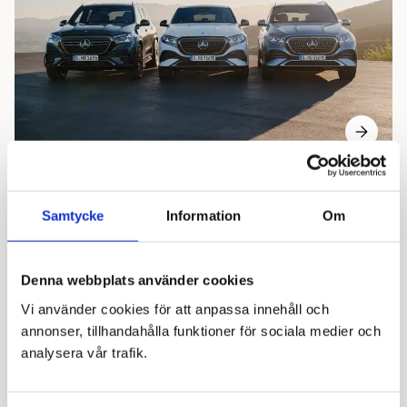
28 maj 2026
Säljstart GLE och GLS
Samtycke
Information
Om
Säljstart för nya Mercedes-Benz GLE och GLS -
Uppdaterad design, nya digitala funktioner och ännu
Denna webbplats använder cookies
bättre körupplevelser
Vi använder cookies för att anpassa innehåll och
annonser, tillhandahålla funktioner för sociala medier och
analysera vår trafik.