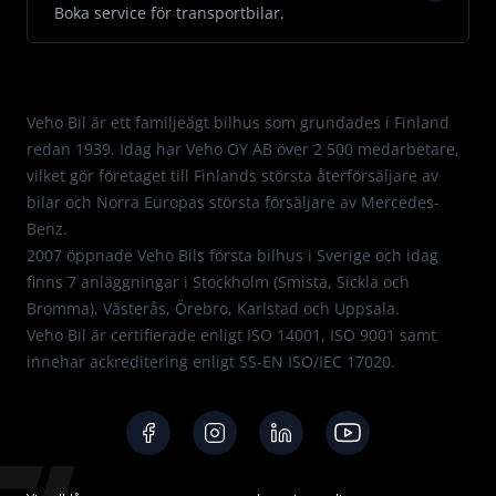
Boka service för transportbilar.
Med passion för Mercedes.
Veho Bil är ett familjeägt bilhus som grundades i Finland
redan 1939. Idag har Veho OY AB över 2 500 medarbetare,
vilket gör företaget till Finlands största återförsäljare av
bilar och Norra Europas största försäljare av Mercedes-
Benz.
2007 öppnade Veho Bils första bilhus i Sverige och idag
finns 7 anläggningar i Stockholm (Smista, Sickla och
Bromma), Västerås, Örebro, Karlstad och Uppsala.
Veho Bil är certifierade enligt
ISO 14001
,
ISO 9001
samt
innehar ackreditering enligt
SS-EN ISO/IEC 17020
.