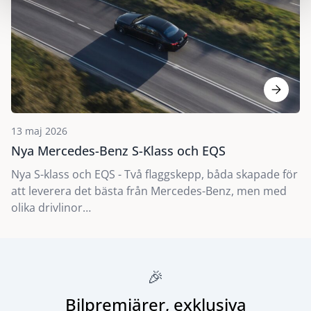
13 maj 2026
Nya Mercedes-Benz S-Klass och EQS
Nya S-klass och EQS - Två flaggskepp, båda skapade för
att leverera det bästa från Mercedes-Benz, men med
olika drivlinor…
🎉
Bilpremiärer, exklusiva