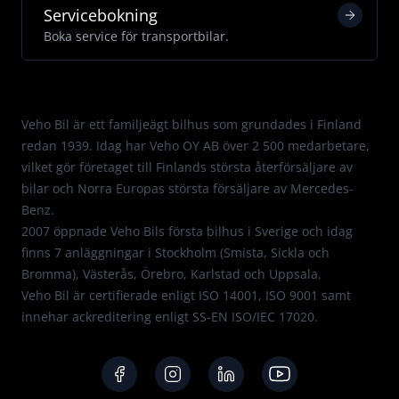
Servicebokning
Boka service för transportbilar.
Med passion för Mercedes.
Veho Bil är ett familjeägt bilhus som grundades i Finland
redan 1939. Idag har Veho OY AB över 2 500 medarbetare,
vilket gör företaget till Finlands största återförsäljare av
bilar och Norra Europas största försäljare av Mercedes-
Benz.
2007 öppnade Veho Bils första bilhus i Sverige och idag
finns 7 anläggningar i Stockholm (Smista, Sickla och
Bromma), Västerås, Örebro, Karlstad och Uppsala.
Veho Bil är certifierade enligt
ISO 14001
,
ISO 9001
samt
innehar ackreditering enligt
SS-EN ISO/IEC 17020
.