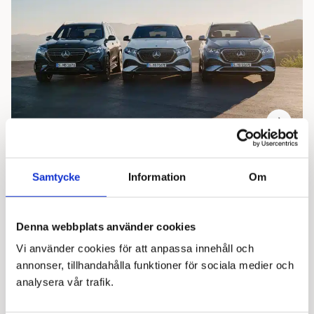
28 maj 2026
Samtycke
Information
Om
Säljstart GLE och GLS
Säljstart för nya Mercedes-Benz GLE och GLS -
Uppdaterad design, nya digitala funktioner och ännu
Denna webbplats använder cookies
bättre körupplevelser
Vi använder cookies för att anpassa innehåll och
annonser, tillhandahålla funktioner för sociala medier och
analysera vår trafik.