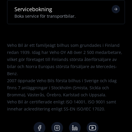
Servicebokning
Boka service för transportbilar.
Med passion för Mercedes.
Veho Bil är ett familjeägt bilhus som grundades i Finland
redan 1939. Idag har Veho OY AB över 2 500 medarbetare,
vilket gör företaget till Finlands största återförsäljare av
bilar och Norra Europas största försäljare av Mercedes-
Benz.
2007 öppnade Veho Bils första bilhus i Sverige och idag
finns 7 anläggningar i Stockholm (Smista, Sickla och
Bromma), Västerås, Örebro, Karlstad och Uppsala.
Veho Bil är certifierade enligt
ISO 14001
,
ISO 9001
samt
innehar ackreditering enligt
SS-EN ISO/IEC 17020
.