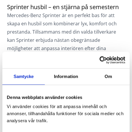
koncept görs det möjligt att kombinera körhytt,
Sprinter husbil – en stjärna på semestern
batteri-modul under chassit och bakaxel med motor
Mercedes-Benz Sprinter är en perfekt bas för att
— vilket gör det lättare att anpassa till
skapa en husbil som kombinerar lyx, komfort och
husbilsbyggnation utan att kompromissa så mycket
prestanda. Tillsammans med din valda tillverkare
med viktbalans etc.
kan Sprinter erbjuda nästan obegränsade
Dock gäller att ju mer vikt och extra utrustning
möjligheter att anpassa interiören efter dina
(väggar, isolering, möbler, extra batterier,
specifika behov och drömmar.
installationer etc.) som läggs till, desto mer påverkas
Läs mer om Sprinter
räckvidden och nyttolasten. Det finns inga exakta
Läs mer om eSprinter
Samtycke
Information
Om
siffror från källorna för hur husbilspåbyggnad
Kontakta din anläggning
påverkar dessa förhållanden, men det är en faktor
som måste beaktas i planering.
Denna webbplats använder cookies
Vi använder cookies för att anpassa innehåll och
annonser, tillhandahålla funktioner för sociala medier och
analysera vår trafik.