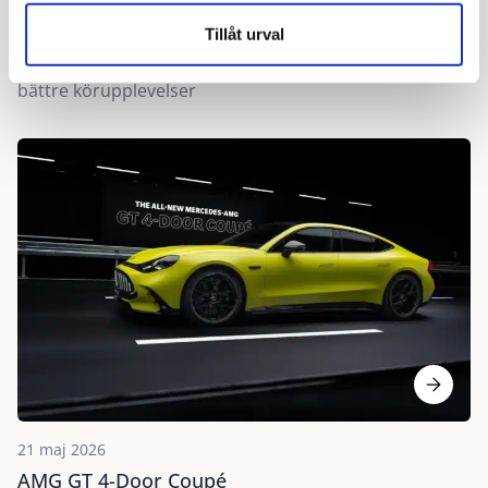
Säljstart GLE och GLS
Tillåt urval
Säljstart för nya Mercedes-Benz GLE och GLS -
Uppdaterad design, nya digitala funktioner och ännu
bättre körupplevelser
21 maj 2026
AMG GT 4-Door Coupé