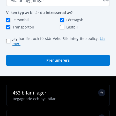
Vilken typ av bil är du intresserad av?
Personbil
Företagsbil
Transportbil
Lastbil
Jag har läst och förstår Veho Bils integritetspolicy.
Läs
mer.
Prenumerera
453 bilar i lager
Begagnade och nya bilar.