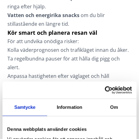
ringa efter hjälp.
Vatten och energirika snacks
om du blir
stillastående en längre tid.
Kör smart och planera resan väl
För att undvika onödiga risker:
Kolla väderprognosen och trafikläget innan du åker.
Ta regelbundna pauser för att hålla dig pigg och
alert.
Anpassa hastigheten efter väglaget och håll
ordentligt avstånd till framförvarande bil.
Se till att ha full tank eller laddad elbil – långa köer
kan leda till oväntade förseningar.
Samtycke
Information
Om
Genom att förbereda både bilen och dig själv inför
resan kan du minska risken för problem och få en
trygg och trevlig bilresa.
Denna webbplats använder cookies
Vi använder cookies för att anpassa innehåll och