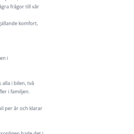
ra frågor till vår
 gällande komfort,
en i
lla i bilen, två
ler i familjen.
mil per år och klarar
rsonligen hade det i