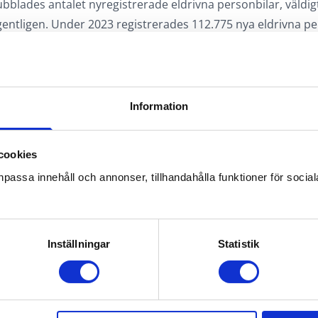
dubblades antalet nyregistrerade eldrivna personbilar, väldig
entligen. Under 2023 registrerades 112.775 nya eldrivna per
passerat Januari 2024 ser vi att ökningen håller i sig då 5068
ats, i jämförelse med förra året i Januari då 4333 st eldrivna
– Fordonsstatistik januari 2006–januari 2024
Information
cookies
npassa innehåll och annonser, tillhandahålla funktioner för soci
Inställningar
Statistik