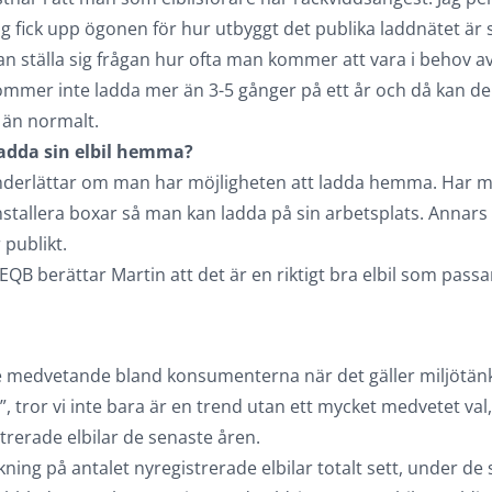
ag fick upp ögonen för hur utbyggt det publika laddnätet är
an ställa sig frågan hur ofta man kommer att vara i behov av
ommer inte ladda mer än 3-5 gånger på ett år och då kan den
 än normalt.
dda sin elbil hemma?
 underlättar om man har möjligheten att ladda hemma. Har m
 installera boxar så man kan ladda på sin arbetsplats. Annars
 publikt.
QB berättar Martin att det är en riktigt bra elbil som passar
de medvetande bland konsumenterna när det gäller miljötänk 
, tror vi inte bara är en trend utan ett mycket medvetet val, d
strerade elbilar de senaste åren.
ning på antalet nyregistrerade elbilar totalt sett, under de