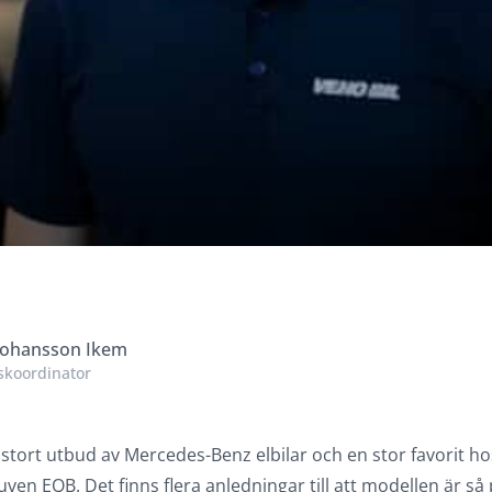
Johansson Ikem
koordinator
t stort utbud av Mercedes-Benz elbilar och en stor favorit 
suven EQB. Det finns flera anledningar till att modellen är s