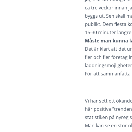
ca tre veckor innan j
byggs ut. Sen skall m
publikt. Dem flesta k
15-30 minuter längre
Måste man kunna la
Det är klart att det
fler och fler företag
laddningsmöjligheter
För att sammanfatta E
Vi har sett ett ökan
här positiva ”trenden”
statistiken på nyregi
Man kan se en stor ök