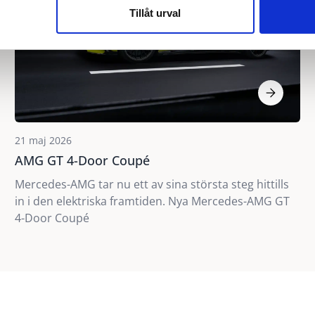
Tillåt urval
21 maj 2026
AMG GT 4-Door Coupé
Mercedes-AMG tar nu ett av sina största steg hittills
in i den elektriska framtiden. Nya Mercedes-AMG GT
4-Door Coupé