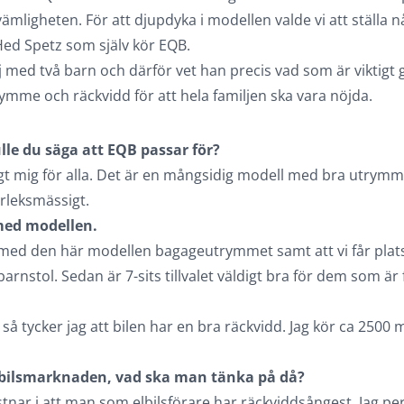
mligheten. För att djupdyka i modellen valde vi att ställa någ
Hed Spetz som själv kör EQB.
lj med två barn och därför vet han precis vad som är viktigt
ymme och räckvidd för att hela familjen ska vara nöjda.
lle du säga att EQB passar för?
gt mig för alla. Det är en mångsidig modell med bra utrymm
rleksmässigt.
med modellen.
med den här modellen bagageutrymmet samt att vi får plats a
arnstol. Sedan är 7-sits tillvalet väldigt bra för dem som är f
v så tycker jag att bilen har en bra räckvidd. Jag kör ca 2500 
bilsmarknaden, vad ska man tänka på då?
stnar i att man som elbilsförare har räckviddsångest. Jag pe