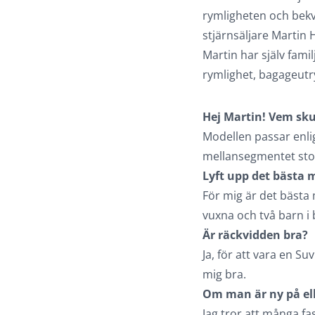
rymligheten och bekvä
stjärnsäljare Martin 
Martin har själv fami
rymlighet, bagageutr
Hej Martin! Vem sku
Modellen passar enli
mellansegmentet sto
Lyft upp det bästa 
För mig är det bästa 
vuxna och två barn i b
Är räckvidden bra?
Ja, för att vara en Su
mig bra.
Om man är ny på el
Jag tror att många fa