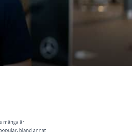
hos många är
å populär, bland annat