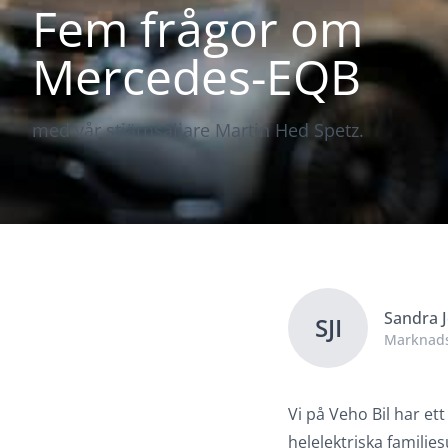
Fem frågor om
Mercedes-EQB
med vår stjärnsäljare Martin Hed Spetz.
Sandra 
SJI
Marknads
Vi på Veho Bil har et
helelektriska familje