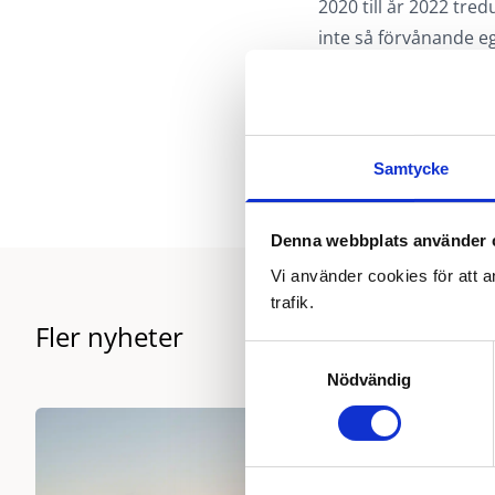
2020 till år 2022 tre
inte så förvånande eg
Sverige och nu när vi 
personbilar registrer
registrerades. [1]
[1]
Statistik från SCB 
Samtycke
Denna webbplats använder 
Vi använder cookies för att a
trafik.
Fler nyheter
Samtyckesval
Nödvändig