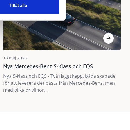
Tillåt alla
13 maj 2026
Nya Mercedes-Benz S-Klass och EQS
Nya S-klass och EQS - Två flaggskepp, båda skapade
för att leverera det bästa från Mercedes-Benz, men
med olika drivlinor…