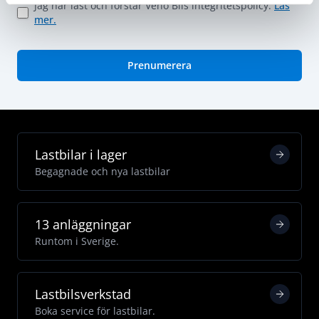
Jag har läst och förstår Veho Bils integritetspolicy.
Läs
mer.
Prenumerera
Lastbilar i lager
Begagnade och nya lastbilar
13 anläggningar
Runtom i Sverige.
Lastbilsverkstad
Boka service för lastbilar.