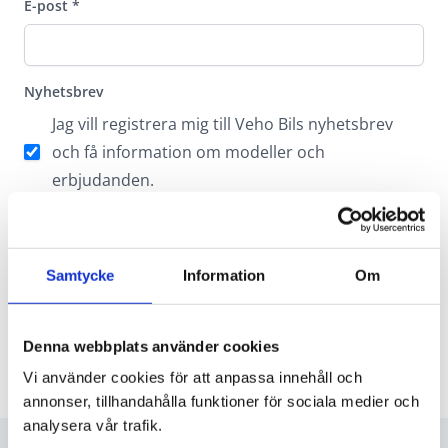
E-post
*
Nyhetsbrev
Jag vill registrera mig till Veho Bils nyhetsbrev
och få information om modeller och
erbjudanden.
Integritetspolicy
*
Jag godkänner Veho Bils
villkor för behandling av
Samtycke
Information
Om
personuppgifter
Skicka
Denna webbplats använder cookies
Vi använder cookies för att anpassa innehåll och
annonser, tillhandahålla funktioner för sociala medier och
analysera vår trafik.