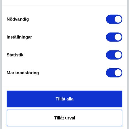
🎉
Samtyckesval
Lastbilspremiärer, exklusiva
Nödvändig
erbjudanden, råd & tips.
Inställningar
Intressant? Anmäl dig till vårt nyhetsbrev.
E-postadress
Statistik
Marknadsföring
Jag vill ha nyhetsbrev från
Tillåt alla
Vilken typ av bil är du intresserad av?
Personbil
Företagsbil
Tillåt urval
Transportbil
Lastbil